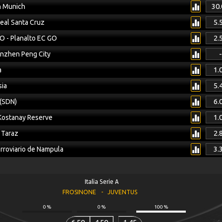
30.
n Munich
5.
Real Santa Cruz
2.
O - Planalto EC GO
-
enzhen Peng City
1.
a
5.
sia
6.
 (SDN)
1.
 Kostanay Reserve
2.
K Taraz
3.
rroviario de Nampula
Italia Serie A
FROSINONE
JUVENTUS
0
0
100