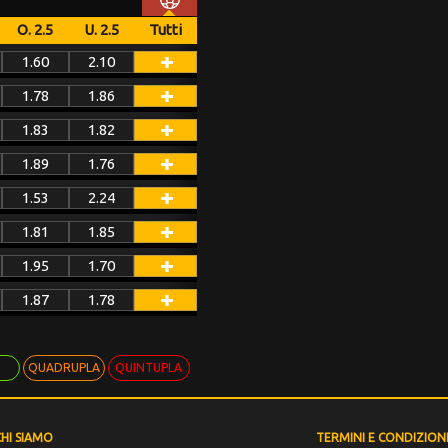
O. 2.5
U. 2.5
Tutti
1.60
2.10
1.78
1.86
1.83
1.82
1.89
1.76
1.53
2.24
1.81
1.85
1.95
1.70
1.87
1.78
QUADRUPLA
QUINTUPLA
CHI SIAMO
TERMINI E CONDIZION