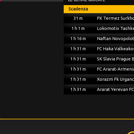
Scadenza
31 m
1 h 1 m
1 h 16 m
1 h 31 m
1 h 31 m
1 h 31 m
1 h 31 m
1 h 31 m