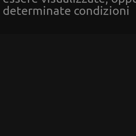
determinate condizioni