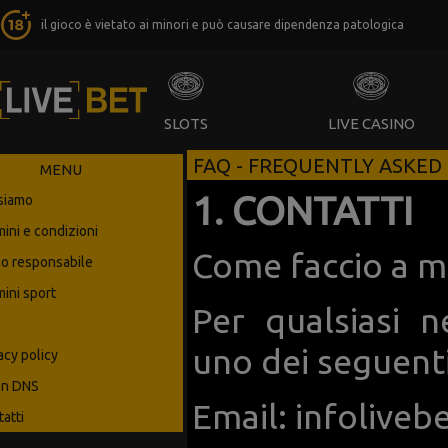
il gioco è vietato ai minori e può causare dipendenza patologica
SLOTS
LIVE CASINO
FAQ - FREQUENTLY ASKED
MENU
1. CONTATTI
 siamo
ini e condizioni
Come faccio a me
co responsabile
ini sport
Per qualsiasi n
uno dei seguenti
acy policy
n DNS
Email:
infolive
atti