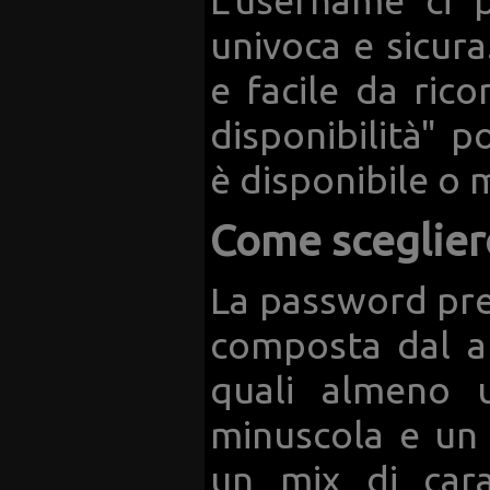
L'username ci p
univoca e sicur
e facile da rico
disponibilità" p
è disponibile o 
Come sceglier
La password pre
composta dal al
quali almeno u
minuscola e un 
un mix di cara